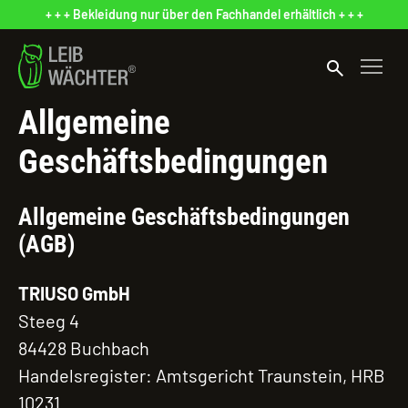
+ + + Bekleidung nur über den Fachhandel erhältlich + + +
search
Allgemeine
Geschäftsbedingungen
Allgemeine Geschäftsbedingungen
(AGB)
TRIUSO GmbH
Steeg 4
84428 Buchbach
Handelsregister: Amtsgericht Traunstein, HRB
10231