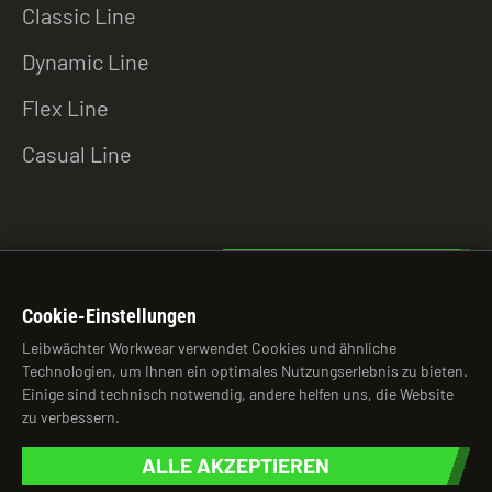
Classic Line
Dynamic Line
Flex Line
Casual Line
ZU DEN DOWNLOADS
Cookie-Einstellungen
Leibwächter Workwear verwendet Cookies und ähnliche
Technologien, um Ihnen ein optimales Nutzungserlebnis zu bieten.
© 2026 Leibwächter Workwear
Einige sind technisch notwendig, andere helfen uns, die Website
zu verbessern.
brightness_auto
ALLE AKZEPTIEREN