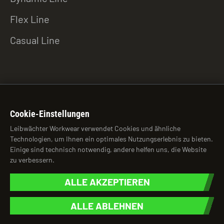
Flex Line
Casual Line
ZU DEN DOWNLOADS
Cookie-Einstellungen
Leibwächter Workwear verwendet Cookies und ähnliche
Technologien, um Ihnen ein optimales Nutzungserlebnis zu bieten.
© 2026 Leibwächter Workwear
Einige sind technisch notwendig, andere helfen uns, die Website
zu verbessern.
brightness_auto
ALLE AKZEPTIEREN
ALLE ABLEHNEN
Impressum
Datenschutzhinweise
AGB