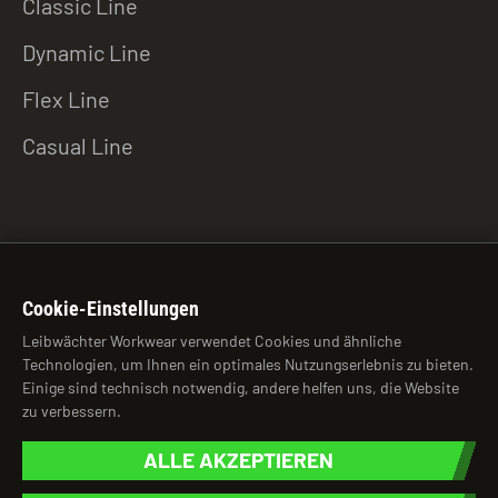
Classic Line
Dynamic Line
Flex Line
Casual Line
ZU DEN DOWNLOADS
Cookie-Einstellungen
Leibwächter Workwear verwendet Cookies und ähnliche
Technologien, um Ihnen ein optimales Nutzungserlebnis zu bieten.
© 2026 Leibwächter Workwear
Einige sind technisch notwendig, andere helfen uns, die Website
zu verbessern.
brightness_auto
ALLE AKZEPTIEREN