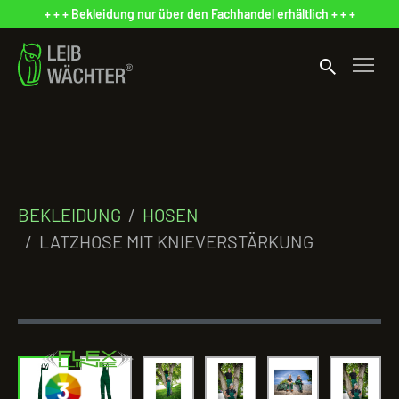
+ + + Bekleidung nur über den Fachhandel erhältlich + + +
search
BEKLEIDUNG
HOSEN
LATZHOSE MIT KNIEVERSTÄRKUNG