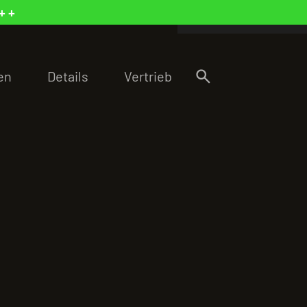
+ +
search
en
Details
Vertrieb