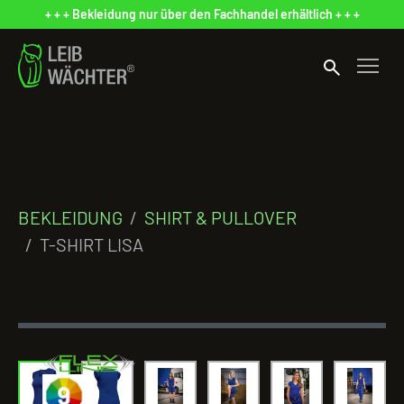
+ + + Bekleidung nur über den Fachhandel erhältlich + + +
search
BEKLEIDUNG
SHIRT & PULLOVER
T-SHIRT LISA