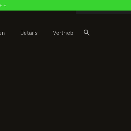
+ +
search
en
Details
Vertrieb