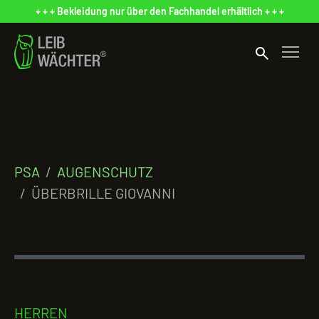
+ + + Bekleidung nur über den Fachhandel erhältlich + + +
search
PSA
AUGENSCHUTZ
ÜBERBRILLE GIOVANNI
HERREN