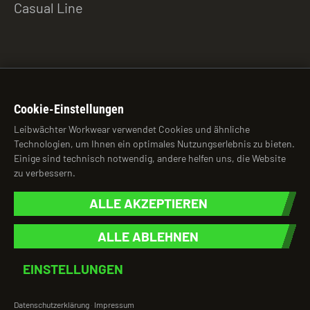
Casual Line
ZU DEN DOWNLOADS
Cookie-Einstellungen
Leibwächter Workwear verwendet Cookies und ähnliche
Technologien, um Ihnen ein optimales Nutzungserlebnis zu bieten.
© 2026 Leibwächter Workwear
Einige sind technisch notwendig, andere helfen uns, die Website
zu verbessern.
brightness_auto
ALLE AKZEPTIEREN
ALLE ABLEHNEN
Impressum
Datenschutzhinweise
AGB
Cookie-Einstellungen
EINSTELLUNGEN
Datenschutzerklärung
Impressum