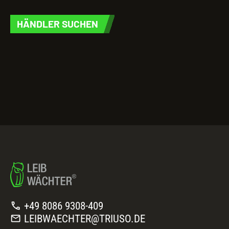
HÄNDLER SUCHEN
call
+49 8086 9308-409
mail
LEIBWAECHTER@TRIUSO.DE