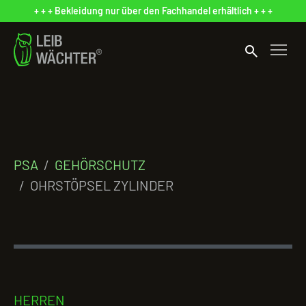
+ + + Bekleidung nur über den Fachhandel erhältlich + + +
search
PSA
GEHÖRSCHUTZ
OHRSTÖPSEL ZYLINDER
HERREN