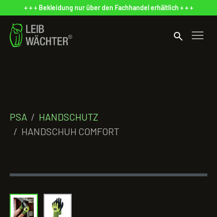
+ + + Bekleidung nur über den Fachhandel erhältlich + + +
search
PSA
HANDSCHUTZ
HANDSCHUH COMFORT