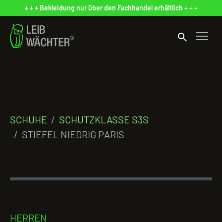
+ + + Bekleidung nur über den Fachhandel erhältlich + + +
search
SCHUHE
SCHUTZKLASSE S3S
STIEFEL NIEDRIG PARIS
HERREN