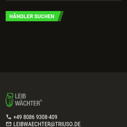
HÄNDLER SUCHEN
call
+49 8086 9308-409
mail
LEIBWAECHTER@TRIUSO.DE