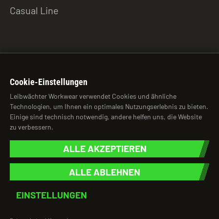
Casual Line
ZU DEN DOWNLOADS
Cookie-Einstellungen
Leibwächter Workwear verwendet Cookies und ähnliche
Technologien, um Ihnen ein optimales Nutzungserlebnis zu bieten.
© 2026 Leibwächter Workwear
Einige sind technisch notwendig, andere helfen uns, die Website
zu verbessern.
brightness_auto
ALLE AKZEPTIEREN
ALLE ABLEHNEN
Impressum
Datenschutzhinweise
AGB
Cookie-Einstellungen
EINSTELLUNGEN