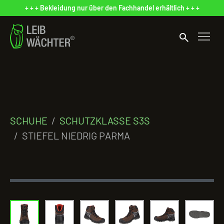
+ + + Bekleidung nur über den Fachhandel erhältlich + + +
search
SCHUHE
SCHUTZKLASSE S3S
STIEFEL NIEDRIG PARMA