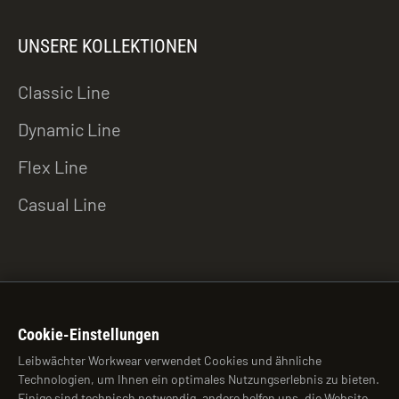
UNSERE KOLLEKTIONEN
Classic Line
Dynamic Line
Flex Line
Casual Line
ZU DEN DOWNLOADS
Cookie-Einstellungen
Leibwächter Workwear verwendet Cookies und ähnliche
Technologien, um Ihnen ein optimales Nutzungserlebnis zu bieten.
© 2026 Leibwächter Workwear
Einige sind technisch notwendig, andere helfen uns, die Website