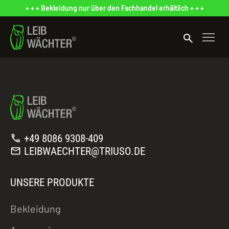
+ + + Bekleidung nur über den Fachhandel erhältlich + + +
search
call
+49 8086 9308-409
mail
LEIBWAECHTER@TRIUSO.DE
UNSERE PRODUKTE
Bekleidung